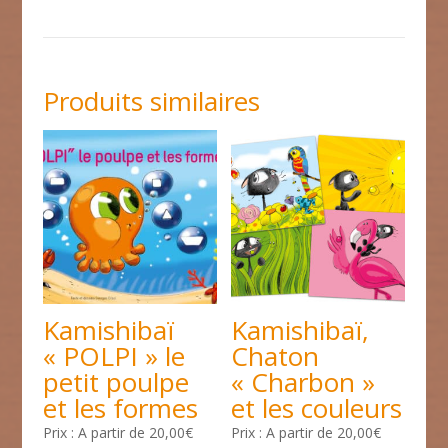
Produits similaires
Kamishibaï
Kamishibaï,
« POLPI » le
Chaton
petit poulpe
« Charbon »
et les formes
et les couleurs
A partir de
20,00
€
A partir de
20,00
€