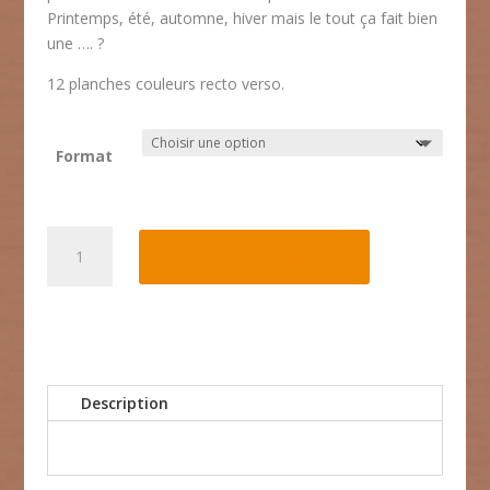
Printemps, été, automne, hiver mais le tout ça fait bien
une …. ?
12 planches couleurs recto verso.
Format
quantité
Ajouter au panier
de
Kamishibaï
"GASTON"
l'écureuil
et
les
Description
saisons