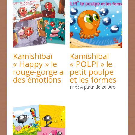
Kamishibaï
Kamishibaï
« Happy » le
« POLPI » le
rouge-gorge a
petit poulpe
des émotions
et les formes
A partir de
20,00
€