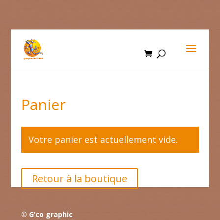
Panier
Votre panier est actuellement vide.
Retour à la boutique
© G’co graphic