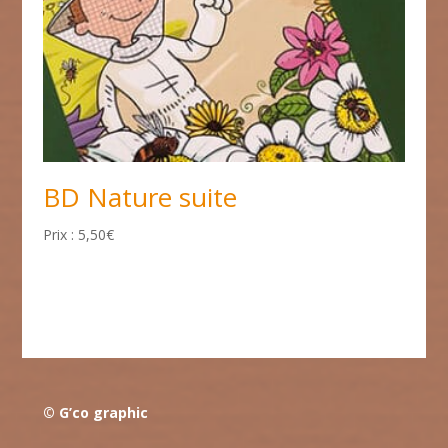
BD Nature suite
5,50
€
© G’co graphic